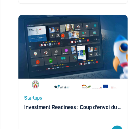
Startups
Investment Readiness : Coup d’envoi du programme destiné à préparer les startups togolaises à la levée de fonds