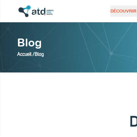
DÉCOUVRIR 
 modal
Blog
Accueil /
Blog
D