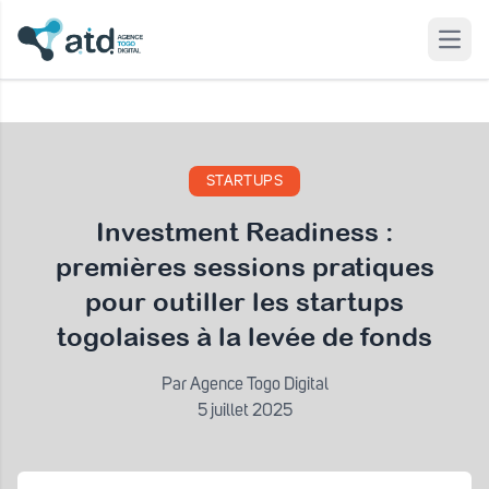
Investment Readiness : premières sessions pratiques pour
outiller les startups togolaises à la levée de fonds
Open
 modal
STARTUPS
Investment Readiness :
premières sessions pratiques
pour outiller les startups
togolaises à la levée de fonds
Par Agence Togo Digital
5 juillet 2025