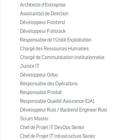
Architecte d'Entreprise
œuvre des architectures
Assistant(e) de Direction
d’intégration ; Assurer la
Développeur Frontend
configuration, le déploiement et la
Développeur Fullstack
validation des solutions intégrées
Responsable de l'Unité Exploitation
; Collaborer avec les équipes de
Chargé des Ressources Humaines
développement, d’architecture et
Chargé de Communication Institutionnelle
d’exploitation ; Participer aux
Juriste IT
phases de test, de mise en
Développeur Odoo
production et de support ; Assurer
Responsable des Opérations
la documentation et la traçabilité
Responsable Produit
des intégrations ; Contribuer à
Responsable Qualité Assurance (QA)
l’amélioration continue des
Développeur Rust / Backend Engineer Rust
processus d’intégration.
Scrum Master
Chef de Projet IT DevOps Senior
Responsabilités
Chef de Projet IT Infrastructure Senior
1. Intégration des systèmes et