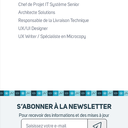
Chef de Projet IT Système Senior
applications :
Architecte Solutions
Assembler et intégrer les
Responsable de la Livraison Technique
différents composants logiciels
UX/UI Designer
(applications, API, services tiers).
UX Writer / Spécialiste en Microcopy
Configurer les interfaces et les
flux d’échanges de données entre
systèmes.
Assurer la compatibilité et la
cohérence des environnements
(développement, test,
production).
Participer à la mise en œuvre des
S’ABONNER À LA NEWSLETTER
architectures d’intégration (ESB,
Pour recevoir des informations et des mises à jour
API Gateway, microservices).
2. Gestion des flux et