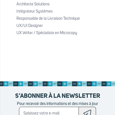
Architecte Solutions
principes d’architecture
Intégrateur Systèmes
Documentation sur le cadre de
Responsable de la Livraison Technique
gouvernance des différents
UX/UI Designer
projets (processus, comités,
UX Writer / Spécialiste en Microcopy
workflows de validation)
Rapports de revues d’architecture
et suivi de conformité
Responsabilités :
1. Conception de l'architecture
numérique :
Collaborer avec l’ensemble des
équipes techniques pour
S’ABONNER À LA NEWSLETTER
concevoir l'architecture globale
Pour recevoir des informations et des mises à jour
du gouvernement digital du Togo,
en s'assurant qu'elle répond aux