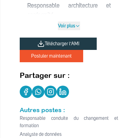
Responsable architecture et
conformité
Nombre de personnes à recruter :
Voir plus
2
Mission principale :
Télécharger l’AMI
Sous la supervision du
Postuler maintenant
Responsable « Architecture et
conformité », l'architecte
Partager sur :
d'entreprise sera chargé(e) de co-
concevoir, formaliser et mettre en
œuvre l'architecture du
gouvernement digital du Togo.
Autres postes :
Il/elle aura pour objectif de
Responsable conduite du changement et
garantir la cohérence et la
formation
Analyste de données
conformité des projets