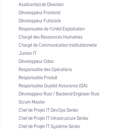
Assistant(e) de Direction
numériques au sein de
Développeur Frontend
l'administration publique, en
Développeur Fullstack
assurant la vulgarisation des
Responsable de l'Unité Exploitation
concepts et en pilotant les
Chargé des Ressources Humaines
processus d'intégration.
Chargé de Communication Institutionnelle
Dans l’exécution de ses tâches, il
Juriste IT
est attendu que l’architecte
Développeur Odoo
d’entreprises fournissent les
Responsable des Opérations
livrables ci-après :
Responsable Produit
Schéma d’architecture cible
Responsable Qualité Assurance (QA)
(macro et détaillé)
Développeur Rust / Backend Engineer Rust
Dossiers d’architecture par projet
Scrum Master
(High Level Design/Low Level
Chef de Projet IT DevOps Senior
Chef de Projet IT Infrastructure Senior
Design)
Chef de Projet IT Système Senior
Référentiel de standards et