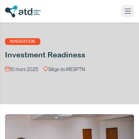
Open
 modal
INNOVATION
Investment Readiness
10 mars 2025
Siège du MESPTN