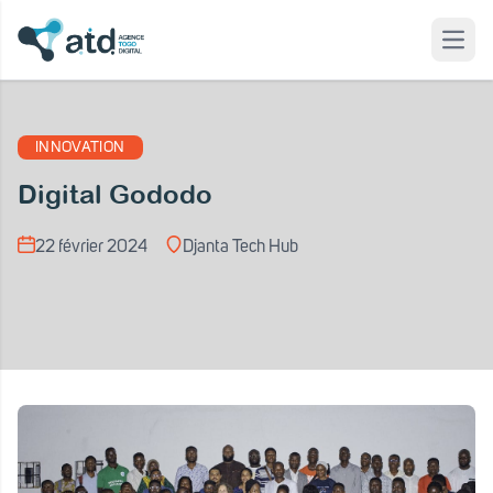
Open
 modal
INNOVATION
Digital Gododo
22 février 2024
Djanta Tech Hub